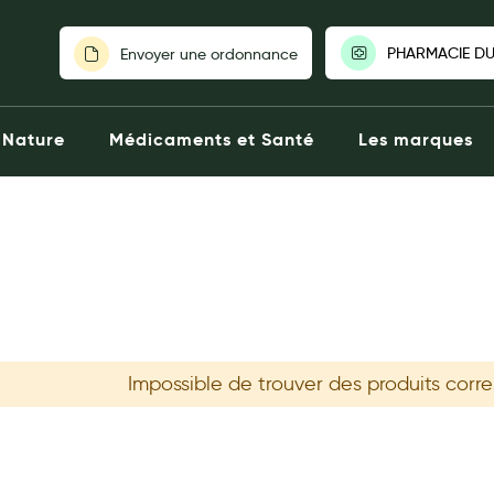
PHARMACIE DU
Envoyer une ordonnance
PHARMACIE DU 
Nature
Médicaments et Santé
Les marques
Fermée aujourd'h
81 avenue du
Crau
0494667002
Click & C
Voir la phar
Choisir une autre
Impossible de trouver des produits corr