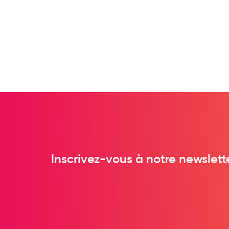
Préservatifs - Gels lubrifiants
Accessoires, coutellerie, brosserie
Bouillottes
Parfums et bougies d'ambiance
Beauté au naturel
Huiles
Mon bébé
Soins bébé
Couches
Laits infantiles
Inscrivez-vous à notre newslett
Biberons et tétines
Toilette du bébé
Accessoires bébé
Alimentation
Soins enfant