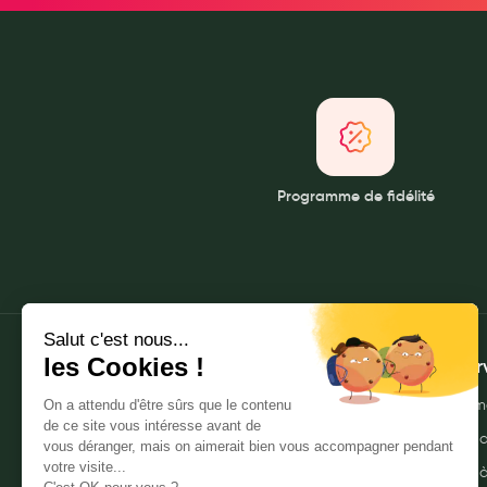
Soins maman
Tisanes allaitement et compléments alimentaires
Accessoires maternité
Gammes spécifiques tisanes allaitement et compléments mat
Nature
Aromathérapie
Programme de fidélité
Diététique minceur
Phytothérapie
Régimes médicaux
Gemmothérapie
Confiserie
Voies respiratoires
À propos
Mes ser
Oligothérapie
Qui sommes-nous ?
Envoyer m
Compléments alimentaires
Nos pharmacies
Commande
Médicaments et Santé
Mentions légales
Livraison 
Premiers soins