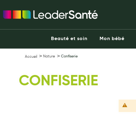
Ma Pharmacie LeaderSanté
Ouvrir l'application
Beauté et soin
Capillaires
Beauté et soin
Mon bébé
Visage
Corps
Nature
Confiserie
Accueil
Minceur
Hygiène intime
CONFISERIE
Soins mains et ongles
Soins des pieds
Dentifrices et bains de bouche
Brosses à dents et accessoires dentaires
Maquillage
Pour Homme
Crème solaire - Visage et corps