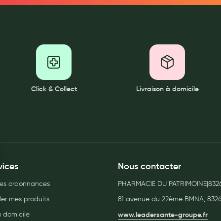
ernité
Click & Collect
Livraison à domicile
vices
Nous contacter
es ordonnances
PHARMACIE DU PATRIMOINE|832
r mes produits
81 avenue du 22ème BMNA, 832
à domicile
www.leadersante-groupe.fr