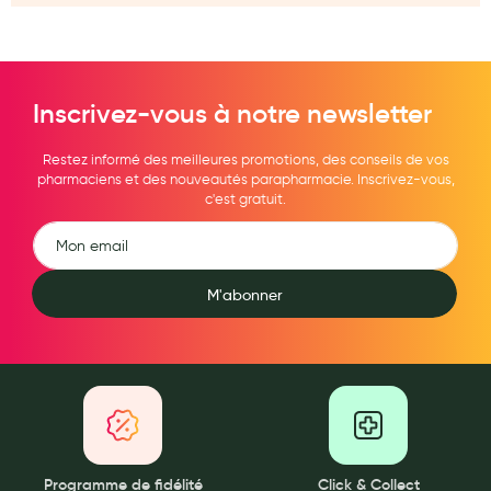
Aromathérapie
Diététique minceur
Phytothérapie
Inscrivez-vous à notre newsletter
Régimes médicaux
Restez informé des meilleures promotions, des conseils de vos
pharmaciens et des nouveautés parapharmacie. Inscrivez-vous,
Gemmothérapie
c'est gratuit.
Confiserie
Voies respiratoires
M'abonner
Oligothérapie
Compléments alimentaires
Médicaments et Santé
Premiers soins
Pansements
Programme de fidélité
Click & Collect