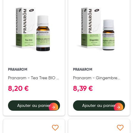
Ajouter à ma liste d’envie
Ajouter à ma liste d’e
Hygiène nasale
Antibactériens
Nutrition clinique
Anti-poux
Solaire et moustique
Piqûres insectes
PRANAROM
PRANAROM
Appareils
Pranarom - Tea Tree BIO -
Pranarom - Gingembre
Huile Essentielle
BIO - Huile Essentielle
Soins jambes lourdes
8,20 €
8,39 €
Chémotypée - Défenses
Chémotypée - Tonique
Naturelles - 100% Pure Et
Digestive - 100% Pure Et
Contention veineuse
Naturelle - HECT - 10 ml
Naturelle - HECT - 5 ml
Ajouter au panier
Ajouter au panier
Contactologie
Accessoires pieds et semelles
Soins ORL
Ajouter à ma liste d’envie
Ajouter à ma liste d’e